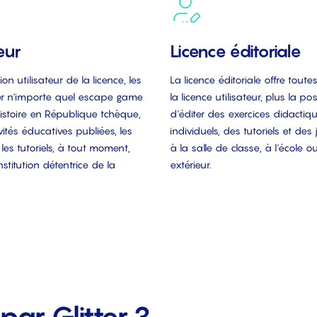
eur
Licence éditoriale
on utilisateur de la licence, les
La licence éditoriale offre toute
ser n'importe quel escape game
la licence utilisateur, plus la pos
istoire en République tchèque,
d'éditer des exercices didactiq
vités éducatives publiées, les
individuels, des tutoriels et de
les tutoriels, à tout moment,
à la salle de classe, à l'école 
nstitution détentrice de la
extérieur.
par Glitter ?