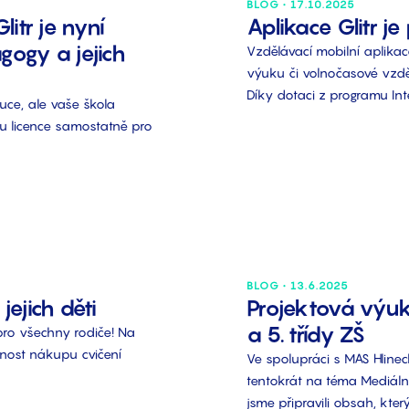
BLOG • 17.10.2025
litr je nyní
Aplikace Glitr je
gogy a jejich
Vzdělávací mobilní aplikac
výuku či volnočasové vzdě
Díky dotaci z programu Int
ýuce, ale vaše škola
pu licence samostatně pro
BLOG • 13.6.2025
jejich děti
Projektová výuk
a 5. třídy ZŠ
ro všechny rodiče! Na
nost nákupu cvičení
Ve spolupráci s MAS Hlineck
tentokrát na téma Mediální
jsme připravili obsah, kter