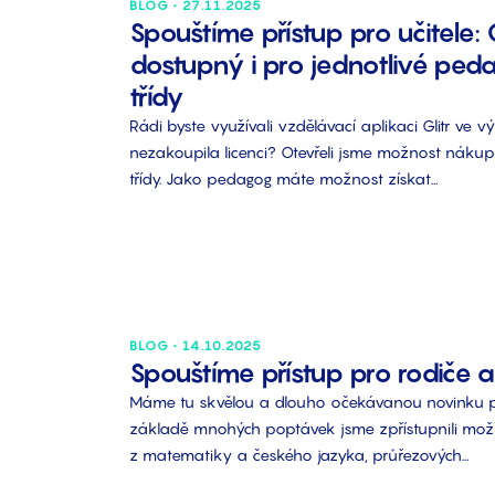
BLOG • 27.11.2025
Spouštíme přístup pro učitele: G
dostupný i pro jednotlivé peda
třídy
Rádi byste využívali vzdělávací aplikaci Glitr ve v
nezakoupila licenci? Otevřeli jsme možnost náku
třídy. Jako pedagog máte možnost získat…
BLOG • 14.10.2025
Spouštíme přístup pro rodiče a 
Máme tu skvělou a dlouho očekávanou novinku p
základě mnohých poptávek jsme zpřístupnili mož
z matematiky a českého jazyka, průřezových…