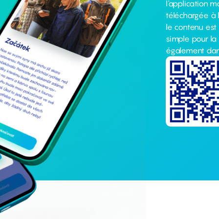
l'application mo
téléchargée à l
le contenu est 
simple pour la 
également dans