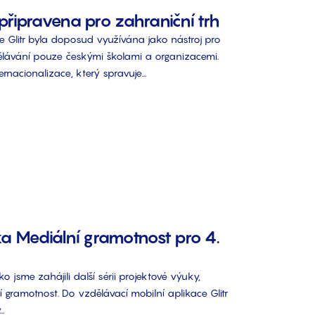
 připravena pro zahraniční trh
e Glitr byla doposud využívána jako nástroj pro
lávání pouze českými školami a organizacemi.
ernacionalizace, který spravuje…
a Mediální gramotnost pro 4.
o jsme zahájili další sérii projektové výuky,
 gramotnost. Do vzdělávací mobilní aplikace Glitr
ý…