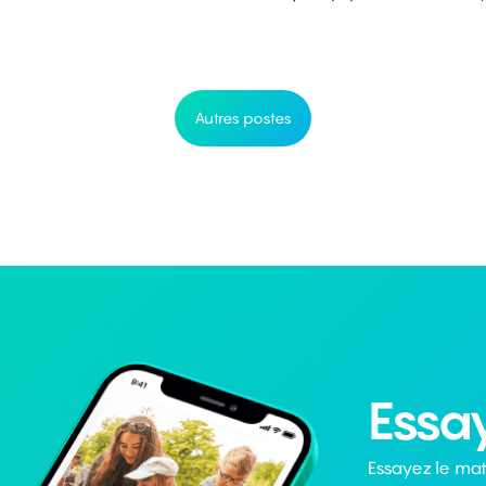
Autres postes
Essa
Essayez le mat